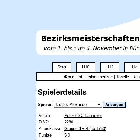
Start
U10
U12
U14
�bersicht
|
Teilnehmerliste
|
Tabelle
| Ru
Spielerdetails
Spieler:
Verein:
Polizei SC Hannover
DWZ:
2280
Altersklasse:
Gruppe 3 + 4 (ab 1750)
Punkte:
5.0