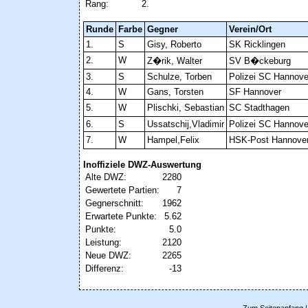
Rang:
2.
Runde
Farbe
Gegner
Verein/Ort
1.
S
Gisy, Roberto
SK Ricklingen
2.
W
Z�rik, Walter
SV B�ckeburg
3.
S
Schulze, Torben
Polizei SC Hannove
4.
W
Gans, Torsten
SF Hannover
5.
W
Plischki, Sebastian
SC Stadthagen
6.
S
Ussatschij,Vladimir
Polizei SC Hannove
7.
W
Hampel,Felix
HSK-Post Hannove
Inoffiziele DWZ-Auswertung
Alte DWZ:
2280
Gewertete Partien:
7
Gegnerschnitt:
1962
Erwartete Punkte:
5.62
Punkte:
5.0
Leistung:
2120
Neue DWZ:
2265
Differenz:
-13