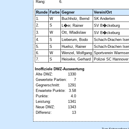
Rang:
6.
Runde
Farbe
Gegner
Verein/Ort
1.
W
Buchholz, Bernd
SK Anderten
2.
S
L�er, Rainer
SV B�ckeburg
3.
W
Ott, Wladislaw
SV B�ckeburg
4.
S
Lieberum, Bodo
Schach-Drachen Ise
5.
S
Huelsz, Rainer
Schach-Drachen Ise
6.
W
Wenzel, Wolfgang
Sportverein Warmsen
7.
S
Heiseke, Gerhard
Polizei SC Hannover
Inoffiziele DWZ-Auswertung
Alte DWZ:
1330
Gewertete Partien:
7
Gegnerschnitt:
1291
Erwartete Punkte:
3.58
Punkte:
4.0
Leistung:
1341
Neue DWZ:
1343
Differenz:
13