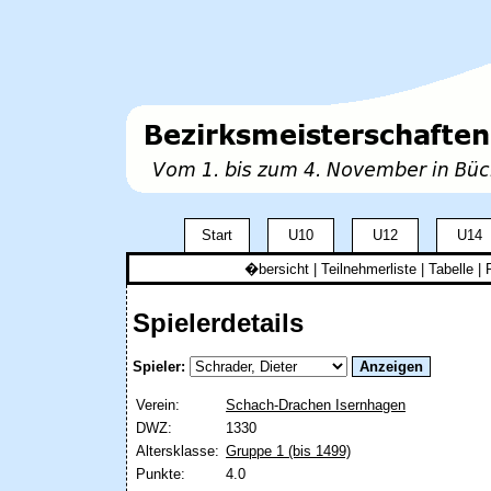
Start
U10
U12
U14
�bersicht
|
Teilnehmerliste
|
Tabelle
| 
Spielerdetails
Spieler:
Verein:
Schach-Drachen Isernhagen
DWZ:
1330
Altersklasse:
Gruppe 1 (bis 1499)
Punkte:
4.0