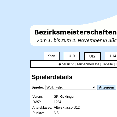
Start
U10
U14
U12
�bersicht
|
Teilnehmerliste
|
Tabelle
| 
Spielerdetails
Spieler:
Verein:
SK Ricklingen
DWZ:
1264
Altersklasse:
Altersklasse U12
Punkte:
6.5