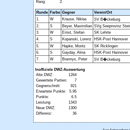
Rang:
2.
Runde
Farbe
Gegner
Verein/Ort
1.
W
Krause, Niklas
SV B�ckeburg
2.
S
Beyer, Maximilian
SVg Seeprovinz Stei
3.
W
Ernst, Stefan
SK Lehrte
4.
S
Kopanski, Lorenz
HSK-Post Hannover
5.
W
Hapke, Moritz
SK Ricklingen
6.
S
Gayday, Alina
HSK-Post Hannover
7.
W
Brannys, Peter
SV B�ckeburg
Inoffiziele DWZ-Auswertung
Alte DWZ:
1264
Gewertete Partien:
7
Gegnerschnitt:
921
Erwartete Punkte:
5.95
Punkte:
6.5
Leistung:
1343
Neue DWZ:
1300
Differenz:
36