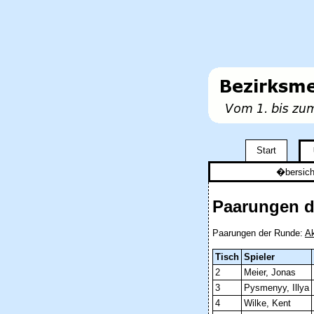
Start
�bersich
Paarungen de
Paarungen der Runde:
Ak
Tisch
Spieler
2
Meier, Jonas
3
Pysmenyy, Illya
4
Wilke, Kent