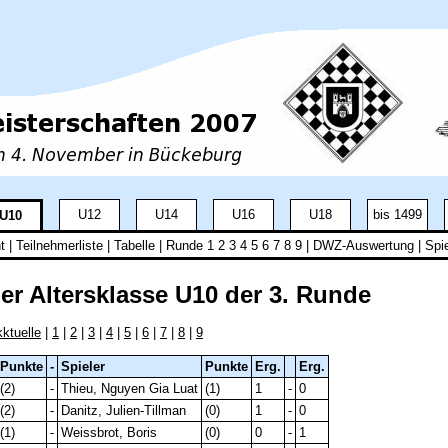
U12
U14
U16
U18
bis 1499
U10
t
|
Teilnehmerliste
|
Tabelle
| Runde
1
2
3
4
5
6
7
8
9
|
DWZ-Auswertung
|
Spie
r Altersklasse U10 der 3. Runde
ktuelle
|
1
|
2
|
3
|
4
|
5
|
6
|
7
|
8
|
9
Punkte
-
Spieler
Punkte
Erg.
Erg.
(2)
-
Thieu, Nguyen Gia Luat
(1)
1
-
0
(2)
-
Danitz, Julien-Tillman
(0)
1
-
0
(1)
-
Weissbrot, Boris
(0)
0
-
1