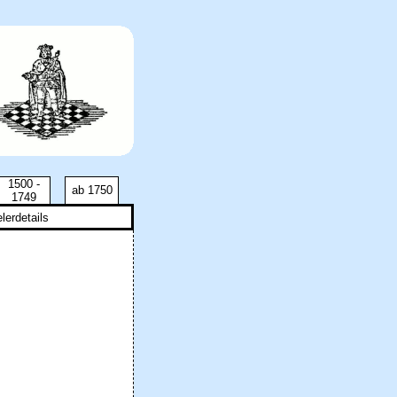
1500 -
ab 1750
1749
lerdetails