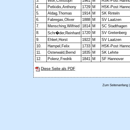
3.
Wolf,Christoph
1961
M
HSK-Post Hanno
4.
Petkidis,Anthony
1729
M
HSK-Post Hanno
5.
Aldag,Thomas
1914
M
SK Rinteln
6.
Fabregas,Oliver
1888
M
SV Laatzen
7.
Mensching,Wilfried
1814
M
SC Stadthagen
8.
1720
M
SV Gretenberg
Schr�der,Reinhard
9.
Ehlert,Horst
1922
M
SV Laatzen
10.
Hampel,Felix
1733
M
HSK-Post Hanno
11.
Osterwald,Bernd
1835
M
SK Lehrte
12.
Polenz,Fredrik
1841
M
SF Hannover
Diese Seite als PDF
Zum Seitenanfang