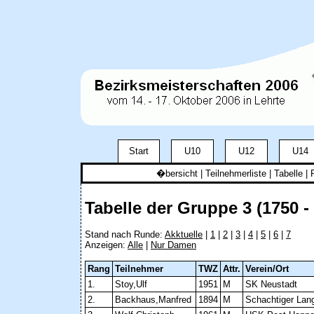
Start
U10
U12
U14
�bersicht
|
Teilnehmerliste
|
Tabelle
| 
Tabelle der Gruppe 3 (1750 -
Stand nach Runde:
Akktuelle
|
1
|
2
|
3
|
4
|
5
|
6
|
7
Anzeigen:
Alle
|
Nur Damen
Rang
Teilnehmer
TWZ
Attr.
Verein/Ort
1.
Stoy,Ulf
1951
M
SK Neustadt
2.
Backhaus,Manfred
1894
M
Schachtiger Lan