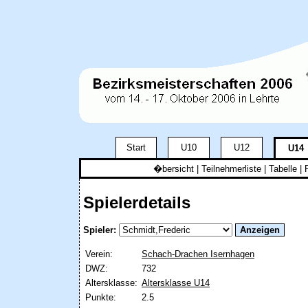
Start
U10
U12
U14
�bersicht
|
Teilnehmerliste
|
Tabelle
| 
Spielerdetails
Spieler:
Verein:
Schach-Drachen Isernhagen
DWZ:
732
Altersklasse:
Altersklasse U14
Punkte:
2.5