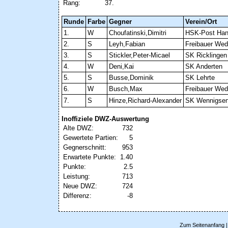
Rang:
37.
Runde
Farbe
Gegner
Verein/Ort
1.
W
Choufatinski,Dimitri
HSK-Post Han
2.
S
Leyh,Fabian
Freibauer We
3.
S
Stickler,Peter-Micael
SK Ricklingen
4.
W
Deni,Kai
SK Anderten
5.
S
Busse,Dominik
SK Lehrte
6.
W
Busch,Max
Freibauer We
7.
S
Hinze,Richard-Alexander
SK Wennigse
Inoffiziele DWZ-Auswertung
Alte DWZ:
732
Gewertete Partien:
5
Gegnerschnitt:
953
Erwartete Punkte:
1.40
Punkte:
2.5
Leistung:
713
Neue DWZ:
724
Differenz:
-8
Zum Seitenanfang