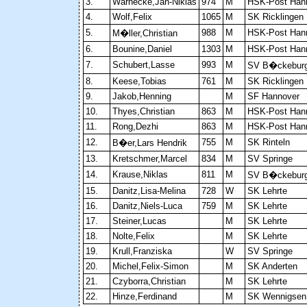
3.
Warnecke,Jan-Niklas
974
M
HSK-Post Han
4.
Wolf,Felix
1065
M
SK Ricklingen
5.
988
M
HSK-Post Han
M�ller,Christian
6.
Bounine,Daniel
1303
M
HSK-Post Han
7.
Schubert,Lasse
993
M
SV B�ckebur
8.
Keese,Tobias
761
M
SK Ricklingen
9.
Jakob,Henning
M
SF Hannover
10.
Thyes,Christian
863
M
HSK-Post Han
11.
Rong,Dezhi
863
M
HSK-Post Han
12.
755
M
SK Rinteln
B�er,Lars Hendrik
13.
Kretschmer,Marcel
834
M
SV Springe
14.
Krause,Niklas
811
M
SV B�ckebur
15.
Danitz,Lisa-Melina
728
W
SK Lehrte
16.
Danitz,Niels-Luca
759
M
SK Lehrte
17.
Steiner,Lucas
M
SK Lehrte
18.
Nolte,Felix
M
SK Lehrte
19.
Krull,Franziska
W
SV Springe
20.
Michel,Felix-Simon
M
SK Anderten
21.
Czyborra,Christian
M
SK Lehrte
22.
Hinze,Ferdinand
M
SK Wennigsen