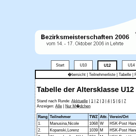
Start
U10
U14
U12
�bersicht
|
Teilnehmerliste
|
Tabelle
| 
Tabelle der Altersklasse U12
Stand nach Runde:
Akktuelle
|
1
|
2
|
3
|
4
|
5
|
6
|
7
Anzeigen:
Alle
|
Nur M�dchen
Rang
Teilnehmer
TWZ
Attr.
Verein/Ort
1.
Manusina,Nicole
1068
W
HSK-Post Han
2.
Kopanski,Lorenz
1039
M
HSK-Post Han